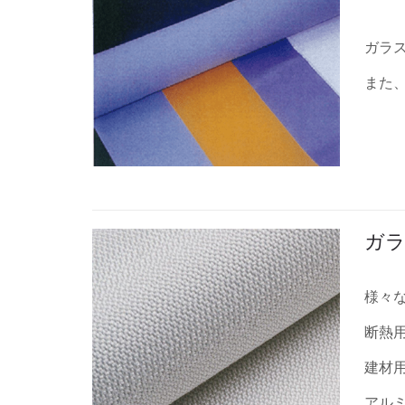
ガラ
また
ガ
様々
断熱
建材
アル