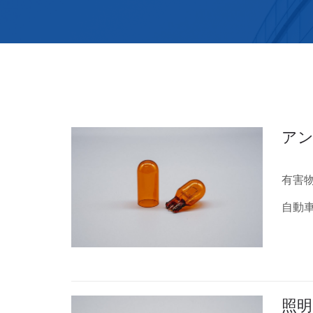
ア
有害
自動
照明