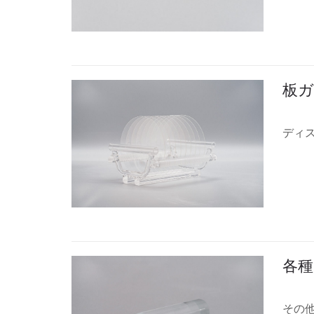
板ガ
ディ
各種
その