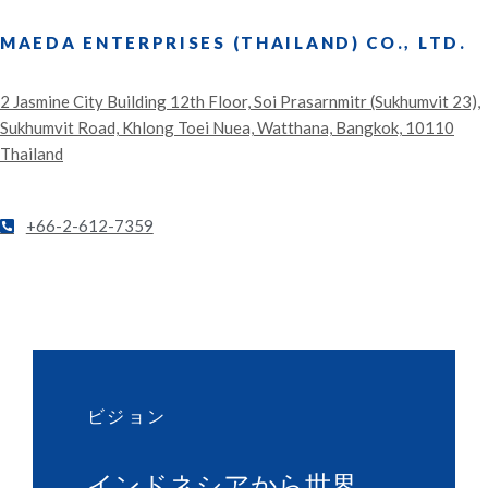
MAEDA ENTERPRISES (THAILAND) CO., LTD.
2 Jasmine City Building 12th Floor, Soi Prasarnmitr (Sukhumvit 23),
Sukhumvit Road, Khlong Toei Nuea, Watthana, Bangkok, 10110
Thailand
+66-2-612-7359
ビジョン
インドネシアから世界